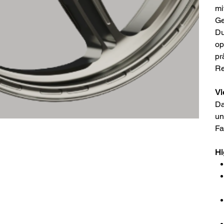
mi
Ge
Du
op
pr
Re
Vi
Da
u
Fa
Hi