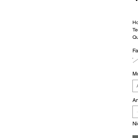
Ho
Te
Qu
Fa
Mo
An
Ni