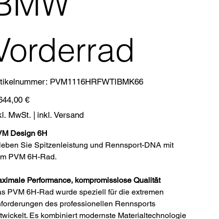
BMW
Vorderrad
Artikelnummer:
tikelnummer:
PVM1116HRFWTIBMK66
PVM1116HRFWTIBMK66
s
644,00 €
kl. MwSt.
|
inkl. Versand
M Design 6H
leben Sie Spitzenleistung und Rennsport-DNA mit
m PVM 6H-Rad.
ximale Performance, kompromisslose Qualität
s PVM 6H-Rad wurde speziell für die extremen
forderungen des professionellen Rennsports
twickelt. Es kombiniert modernste Materialtechnologie