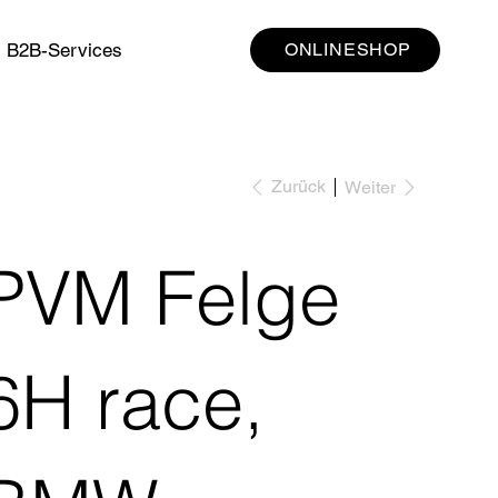
B2B-Services
ONLINESHOP
Zurück
Weiter
PVM Felge
6H race,