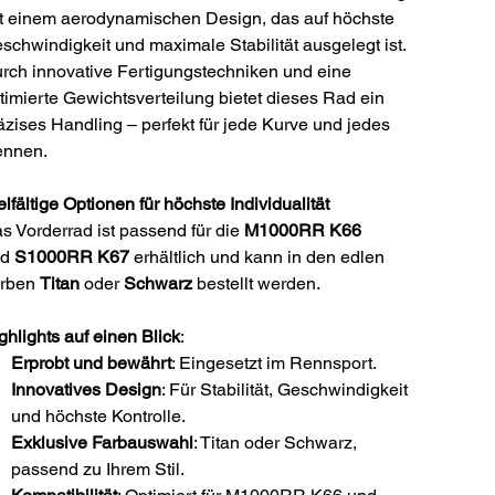
t einem aerodynamischen Design, das auf höchste
schwindigkeit und maximale Stabilität ausgelegt ist.
rch innovative Fertigungstechniken und eine
timierte Gewichtsverteilung bietet dieses Rad ein
äzises Handling – perfekt für jede Kurve und jedes
nnen.
elfältige Optionen für höchste Individualität
s Vorderrad ist passend für die
M1000RR K66
nd
S1000RR K67
erhältlich und kann in den edlen
rben
Titan
oder
Schwarz
bestellt werden.
ghlights auf einen Blick
:
Erprobt und bewährt
: Eingesetzt im Rennsport.
Innovatives Design
: Für Stabilität, Geschwindigkeit
und höchste Kontrolle.
Exklusive Farbauswahl
: Titan oder Schwarz,
passend zu Ihrem Stil.